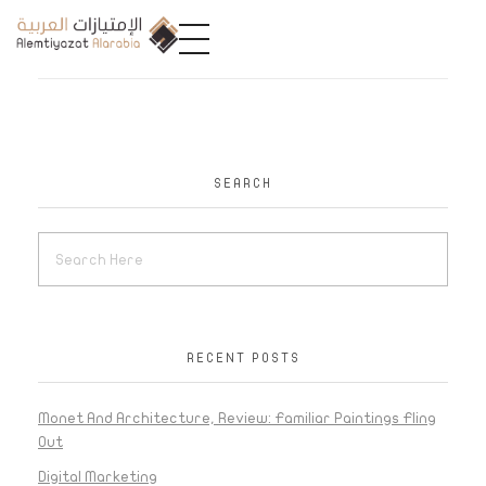
A
limtiyazat Alarabia
في الامتيازات العربية، نحن نمثل مجموعة من الشركات، تتمتع كل منها بتاريخ غني يمتد لأكثر من نصف قرن.
SEARCH
RECENT POSTS
Monet And Architecture, Review: Familiar Paintings Fling
Out
Digital Marketing