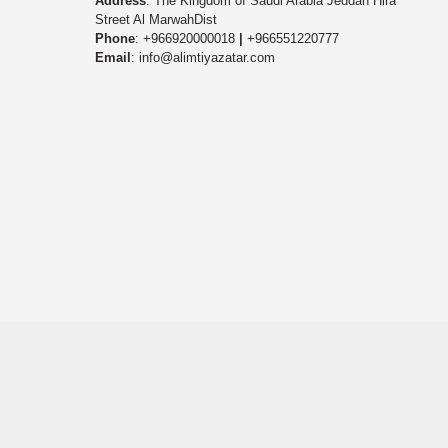
Address
: The Kingdom of Saudi Arabia Jeddah Hira
Street Al MarwahDist
Phone
: +966920000018
|
+966551220777
Email
: info@alimtiyazatar.com