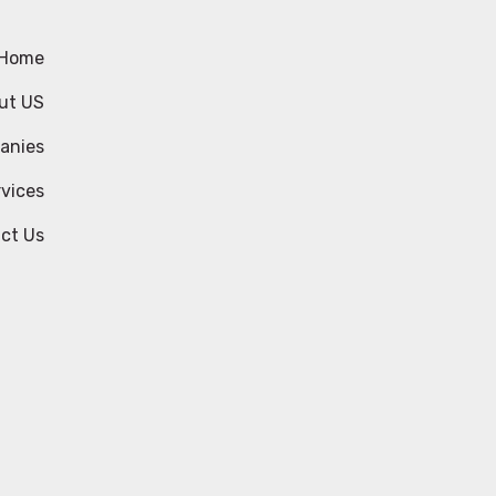
Home
ut US
anies
vices
ct Us