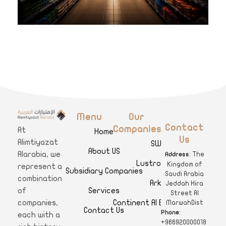
Menu
Our
A
limtiyazat Alarabia
في الامتيازات العربية، نحن نمثل مجموعة من الشركات، تتمتع كل منها بتاريخ غني يمتد لأكثر من نصف قرن.
Contact
Companies
At
Home
Us
Alimtiyazat
SWAR
About US
Alarabia, we
: The
Address
Lustro Clinics
Kingdom of
represent a
Subsidiary Companies
Saudi Arabia
combination
Arkan
Jeddah Hira
Services
of
Street Al
Continent Al Ertiqaa Hotel
companies,
MarwahDist
Contact Us
:
Phone
each with a
+966920000018