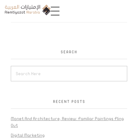
A
limtiyazat Alarabia
في الامتيازات العربية، نحن نمثل مجموعة من الشركات، تتمتع كل منها بتاريخ غني يمتد لأكثر من نصف قرن.
SEARCH
RECENT POSTS
Monet And Architecture, Review: Familiar Paintings Fling
Out
Digital Marketing