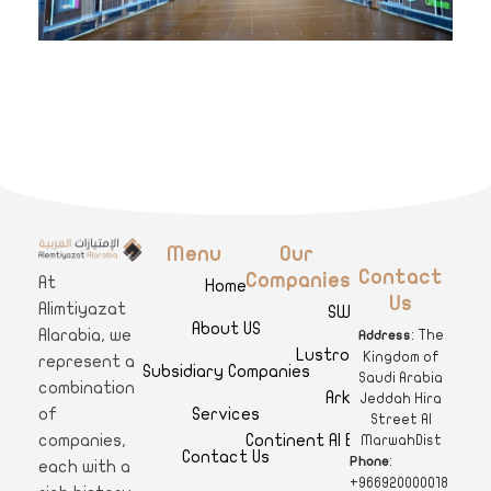
Menu
Our
A
limtiyazat Alarabia
في الامتيازات العربية، نحن نمثل مجموعة من الشركات، تتمتع كل منها بتاريخ غني يمتد لأكثر من نصف قرن.
Contact
Companies
At
Home
Us
Alimtiyazat
SWAR
About US
Alarabia, we
: The
Address
Lustro Clinics
Kingdom of
represent a
Subsidiary Companies
Saudi Arabia
combination
Arkan
Jeddah Hira
Services
of
Street Al
Continent Al Ertiqaa Hotel
companies,
MarwahDist
Contact Us
:
Phone
each with a
+966920000018