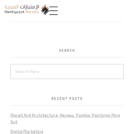
A
limtiyazat Alarabia
في الامتيازات العربية، نحن نمثل مجموعة من الشركات، تتمتع كل منها بتاريخ غني يمتد لأكثر من نصف قرن.
SEARCH
RECENT POSTS
Monet And Architecture, Review: Familiar Paintings Fling
Out
Digital Marketing