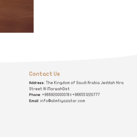
Contact Us
: The Kingdom of Saudi Arabia Jeddah Hira
Address
Street Al MarwahDist
: +966920000018
+966551220777
Phone
|
: info@alimtiyazatar.com
Email