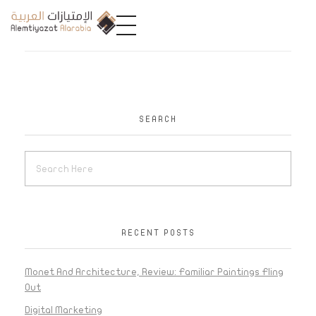
A
limtiyazat Alarabia
في الامتيازات العربية، نحن نمثل مجموعة من الشركات، تتمتع كل منها بتاريخ غني يمتد لأكثر من نصف قرن.
SEARCH
RECENT POSTS
Monet And Architecture, Review: Familiar Paintings Fling
Out
Digital Marketing