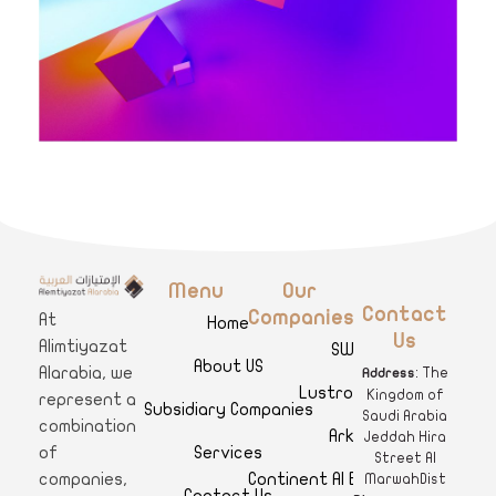
Menu
Our
A
limtiyazat Alarabia
في الامتيازات العربية، نحن نمثل مجموعة من الشركات، تتمتع كل منها بتاريخ غني يمتد لأكثر من نصف قرن.
Contact
Companies
At
Home
Us
Alimtiyazat
SWAR
About US
Alarabia, we
: The
Address
Lustro Clinics
Kingdom of
represent a
Subsidiary Companies
Saudi Arabia
combination
Arkan
Jeddah Hira
Services
of
Street Al
Continent Al Ertiqaa Hotel
companies,
MarwahDist
Contact Us