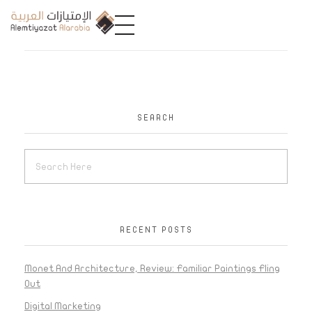
A
limtiyazat Alarabia
في الامتيازات العربية، نحن نمثل مجموعة من الشركات، تتمتع كل منها بتاريخ غني يمتد لأكثر من نصف قرن.
SEARCH
RECENT POSTS
Monet And Architecture, Review: Familiar Paintings Fling
Out
Digital Marketing