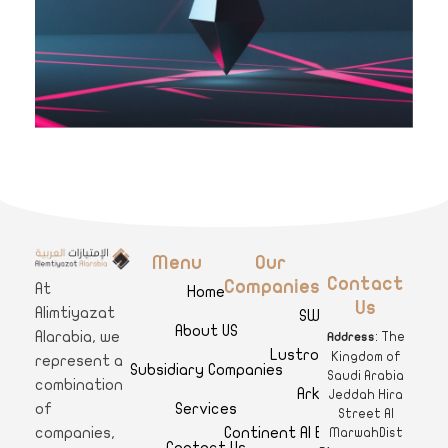
Menu
Our
A
limtiyazat Alarabia
في الامتيازات العربية، نحن نمثل مجموعة من الشركات، تتمتع كل منها بتاريخ غني يمتد لأكثر من نصف قرن.
Contact
Companies
At
Home
Us
Alimtiyazat
SWAR
About US
Alarabia, we
: The
Address
Lustro Clinics
Kingdom of
represent a
Subsidiary Companies
Saudi Arabia
combination
Arkan
Jeddah Hira
Services
of
Street Al
Continent Al Ertiqaa Hotel
companies,
MarwahDist
Contact Us