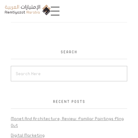
A
limtiyazat Alarabia
في الامتيازات العربية، نحن نمثل مجموعة من الشركات، تتمتع كل منها بتاريخ غني يمتد لأكثر من نصف قرن.
SEARCH
RECENT POSTS
Monet And Architecture, Review: Familiar Paintings Fling
Out
Digital Marketing