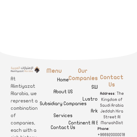
Menu
Our
A
limtiyazat Alarabia
في الامتيازات العربية، نحن نمثل مجموعة من الشركات، تتمتع كل منها بتاريخ غني يمتد لأكثر من نصف قرن.
Contact
Companies
At
Home
Us
Alimtiyazat
SWAR
About US
Alarabia, we
: The
Address
Lustro Clinics
Kingdom of
represent a
Subsidiary Companies
Saudi Arabia
combination
Arkan
Jeddah Hira
Services
of
Street Al
Continent Al Ertiqaa Hotel
companies,
MarwahDist
Contact Us
:
Phone
each with a
+966920000018