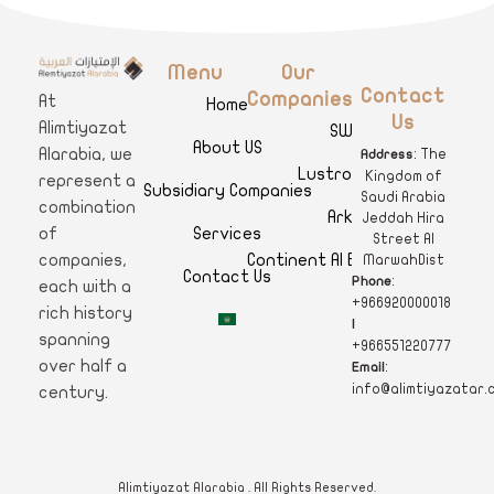
Menu
Our
A
limtiyazat Alarabia
في الامتيازات العربية، نحن نمثل مجموعة من الشركات، تتمتع كل منها بتاريخ غني يمتد لأكثر من نصف قرن.
Contact
Companies
At
Home
Us
Alimtiyazat
SWAR
About US
Alarabia, we
: The
Address
Lustro Clinics
Kingdom of
represent a
Subsidiary Companies
Saudi Arabia
combination
Arkan
Jeddah Hira
Services
of
Street Al
Continent Al Ertiqaa Hotel
companies,
MarwahDist
Contact Us
:
Phone
each with a
+966920000018
rich history
|
spanning
+966551220777
over half a
:
Email
info@alimtiyazatar.
century.
Alimtiyazat Alarabia . All Rights Reserved.