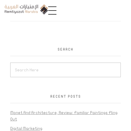
A
limtiyazat Alarabia
في الامتيازات العربية، نحن نمثل مجموعة من الشركات، تتمتع كل منها بتاريخ غني يمتد لأكثر من نصف قرن.
SEARCH
RECENT POSTS
Monet And Architecture, Review: Familiar Paintings Fling
Out
Digital Marketing