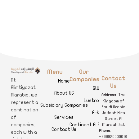
Menu
Our
A
limtiyazat Alarabia
في الامتيازات العربية، نحن نمثل مجموعة من الشركات، تتمتع كل منها بتاريخ غني يمتد لأكثر من نصف قرن.
Contact
Companies
At
Home
Us
Alimtiyazat
SWAR
About US
Alarabia, we
: The
Address
Lustro Clinics
Kingdom of
represent a
Subsidiary Companies
Saudi Arabia
combination
Arkan
Jeddah Hira
Services
of
Street Al
Continent Al Ertiqaa Hotel
companies,
MarwahDist
Contact Us
:
Phone
each with a
+966920000018