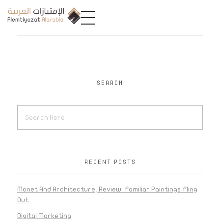
A
limtiyazat Alarabia
في الامتيازات العربية، نحن نمثل مجموعة من الشركات، تتمتع كل منها بتاريخ غني يمتد لأكثر من نصف قرن.
SEARCH
RECENT POSTS
Monet And Architecture, Review: Familiar Paintings Fling
Out
Digital Marketing