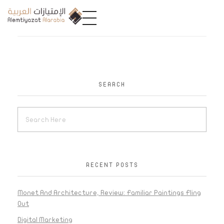
A
limtiyazat Alarabia
في الامتيازات العربية، نحن نمثل مجموعة من الشركات، تتمتع كل منها بتاريخ غني يمتد لأكثر من نصف قرن.
SEARCH
RECENT POSTS
Monet And Architecture, Review: Familiar Paintings Fling
Out
Digital Marketing