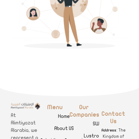
Menu
Our
A
limtiyazat Alarabia
في الامتيازات العربية، نحن نمثل مجموعة من الشركات، تتمتع كل منها بتاريخ غني يمتد لأكثر من نصف قرن.
Contact
Companies
At
Home
Us
Alimtiyazat
SWAR
About US
Alarabia, we
: The
Address
Lustro Clinics
Kingdom of
represent a