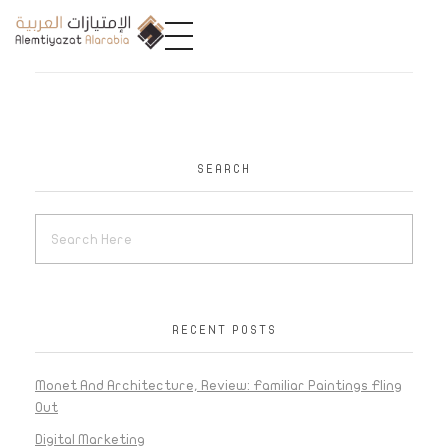
A
limtiyazat Alarabia
في الامتيازات العربية، نحن نمثل مجموعة من الشركات، تتمتع كل منها بتاريخ غني يمتد لأكثر من نصف قرن.
SEARCH
RECENT POSTS
Monet And Architecture, Review: Familiar Paintings Fling
Out
Digital Marketing