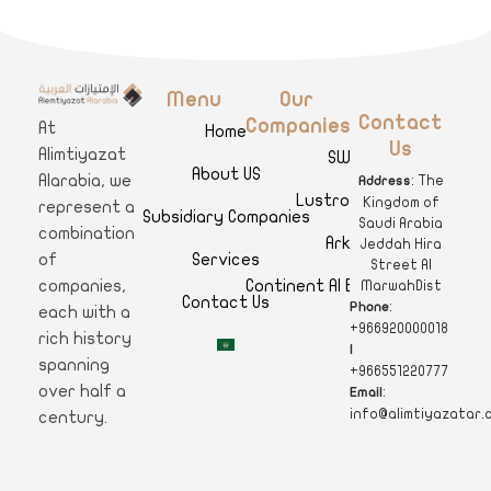
Menu
Our
A
limtiyazat Alarabia
في الامتيازات العربية، نحن نمثل مجموعة من الشركات، تتمتع كل منها بتاريخ غني يمتد لأكثر من نصف قرن.
Contact
Companies
At
Home
Us
Alimtiyazat
SWAR
About US
Alarabia, we
: The
Address
Lustro Clinics
Kingdom of
represent a
Subsidiary Companies
Saudi Arabia
combination
Arkan
Jeddah Hira
Services
of
Street Al
Continent Al Ertiqaa Hotel
companies,
MarwahDist
Contact Us
:
Phone
each with a
+966920000018
rich history
|
spanning
+966551220777
over half a
:
Email
info@alimtiyazatar.
century.