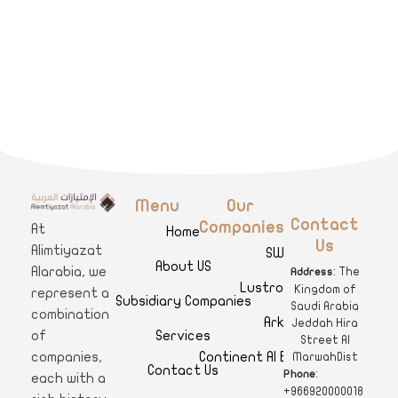
Menu
Our
A
limtiyazat Alarabia
في الامتيازات العربية، نحن نمثل مجموعة من الشركات، تتمتع كل منها بتاريخ غني يمتد لأكثر من نصف قرن.
Contact
Companies
At
Home
Us
Alimtiyazat
SWAR
About US
Alarabia, we
: The
Address
Lustro Clinics
Kingdom of
represent a
Subsidiary Companies
Saudi Arabia
combination
Arkan
Jeddah Hira
Services
of
Street Al
Continent Al Ertiqaa Hotel
companies,
MarwahDist
Contact Us
:
Phone
each with a
+966920000018