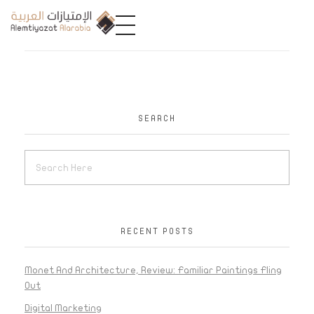
A
limtiyazat Alarabia
في الامتيازات العربية، نحن نمثل مجموعة من الشركات، تتمتع كل منها بتاريخ غني يمتد لأكثر من نصف قرن.
SEARCH
RECENT POSTS
Monet And Architecture, Review: Familiar Paintings Fling
Out
Digital Marketing