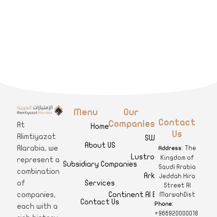
Menu
Our
A
limtiyazat Alarabia
في الامتيازات العربية، نحن نمثل مجموعة من الشركات، تتمتع كل منها بتاريخ غني يمتد لأكثر من نصف قرن.
Contact
Companies
At
Home
Us
Alimtiyazat
SWAR
About US
Alarabia, we
: The
Address
Lustro Clinics
Kingdom of
represent a
Subsidiary Companies
Saudi Arabia
combination
Arkan
Jeddah Hira
Services
of
Street Al
Continent Al Ertiqaa Hotel
companies,
MarwahDist
Contact Us
:
Phone
each with a
+966920000018