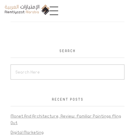
A
limtiyazat Alarabia
في الامتيازات العربية، نحن نمثل مجموعة من الشركات، تتمتع كل منها بتاريخ غني يمتد لأكثر من نصف قرن.
SEARCH
RECENT POSTS
Monet And Architecture, Review: Familiar Paintings Fling
Out
Digital Marketing