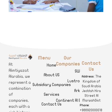
Menu
Our
A
limtiyazat Alarabia
في الامتيازات العربية، نحن نمثل مجموعة من الشركات، تتمتع كل منها بتاريخ غني يمتد لأكثر من نصف قرن.
Contact
Companies
At
Home
Us
Alimtiyazat
SWAR
About US
Alarabia, we
: The
Address
Lustro Clinics
Kingdom of
represent a
Subsidiary Companies
Saudi Arabia
combination
Arkan
Jeddah Hira
Services
of
Street Al
Continent Al Ertiqaa Hotel
companies,
MarwahDist
Contact Us
:
Phone
each with a
+966920000018