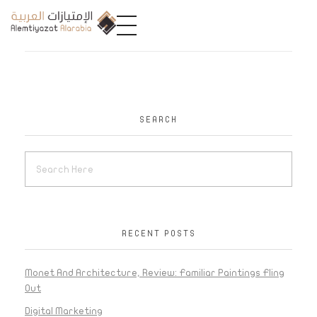
A
limtiyazat Alarabia
في الامتيازات العربية، نحن نمثل مجموعة من الشركات، تتمتع كل منها بتاريخ غني يمتد لأكثر من نصف قرن.
SEARCH
RECENT POSTS
Monet And Architecture, Review: Familiar Paintings Fling
Out
Digital Marketing