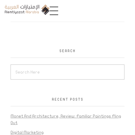
A
limtiyazat Alarabia
في الامتيازات العربية، نحن نمثل مجموعة من الشركات، تتمتع كل منها بتاريخ غني يمتد لأكثر من نصف قرن.
SEARCH
RECENT POSTS
Monet And Architecture, Review: Familiar Paintings Fling
Out
Digital Marketing