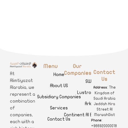
Menu
Our
A
limtiyazat Alarabia
في الامتيازات العربية، نحن نمثل مجموعة من الشركات، تتمتع كل منها بتاريخ غني يمتد لأكثر من نصف قرن.
Contact
Companies
At
Home
Us
Alimtiyazat
SWAR
About US
Alarabia, we
: The
Address
Lustro Clinics
Kingdom of
represent a
Subsidiary Companies
Saudi Arabia
combination
Arkan
Jeddah Hira
Services
of
Street Al
Continent Al Ertiqaa Hotel
companies,
MarwahDist
Contact Us
:
Phone
each with a
+966920000018