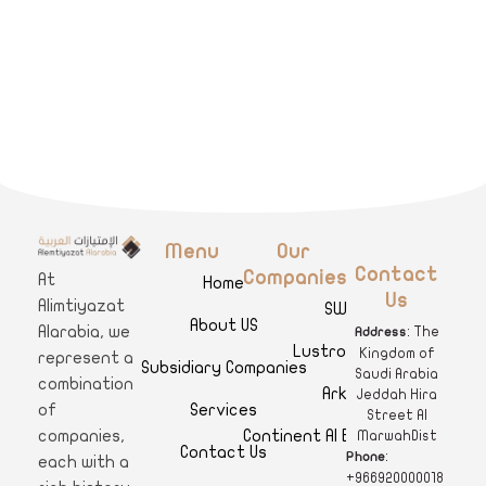
Menu
Our
A
limtiyazat Alarabia
في الامتيازات العربية، نحن نمثل مجموعة من الشركات، تتمتع كل منها بتاريخ غني يمتد لأكثر من نصف قرن.
Contact
Companies
At
Home
Us
Alimtiyazat
SWAR
About US
Alarabia, we
: The
Address
Lustro Clinics
Kingdom of
represent a
Subsidiary Companies
Saudi Arabia
combination
Arkan
Jeddah Hira
Services
of
Street Al
Continent Al Ertiqaa Hotel
companies,
MarwahDist
Contact Us
:
Phone
each with a
+966920000018