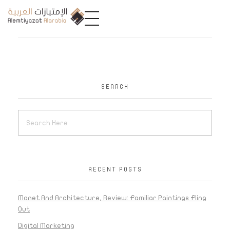
A
limtiyazat Alarabia
في الامتيازات العربية، نحن نمثل مجموعة من الشركات، تتمتع كل منها بتاريخ غني يمتد لأكثر من نصف قرن.
SEARCH
RECENT POSTS
Monet And Architecture, Review: Familiar Paintings Fling
Out
Digital Marketing