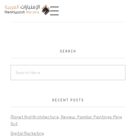
A
limtiyazat Alarabia
في الامتيازات العربية، نحن نمثل مجموعة من الشركات، تتمتع كل منها بتاريخ غني يمتد لأكثر من نصف قرن.
SEARCH
RECENT POSTS
Monet And Architecture, Review: Familiar Paintings Fling
Out
Digital Marketing