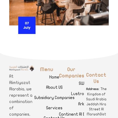
Menu
Our
A
limtiyazat Alarabia
في الامتيازات العربية، نحن نمثل مجموعة من الشركات، تتمتع كل منها بتاريخ غني يمتد لأكثر من نصف قرن.
Contact
Companies
At
Home
Us
Alimtiyazat
SWAR
About US
Alarabia, we
: The
Address
Lustro Clinics
Kingdom of
represent a
Subsidiary Companies
Saudi Arabia
combination
Arkan
Jeddah Hira
Services
of
Street Al
Continent Al Ertiqaa Hotel
companies,
MarwahDist