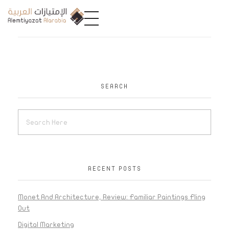
A
limtiyazat Alarabia
في الامتيازات العربية، نحن نمثل مجموعة من الشركات، تتمتع كل منها بتاريخ غني يمتد لأكثر من نصف قرن.
SEARCH
RECENT POSTS
Monet And Architecture, Review: Familiar Paintings Fling
Out
Digital Marketing