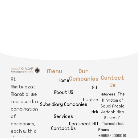
Menu
Our
A
limtiyazat Alarabia
في الامتيازات العربية، نحن نمثل مجموعة من الشركات، تتمتع كل منها بتاريخ غني يمتد لأكثر من نصف قرن.
Contact
Companies
At
Home
Us
Alimtiyazat
SWAR
About US
Alarabia, we
: The
Address
Lustro Clinics
Kingdom of
represent a
Subsidiary Companies
Saudi Arabia
combination
Arkan
Jeddah Hira
Services
of
Street Al
Continent Al Ertiqaa Hotel
companies,
MarwahDist
Contact Us
:
Phone
each with a
+966920000018