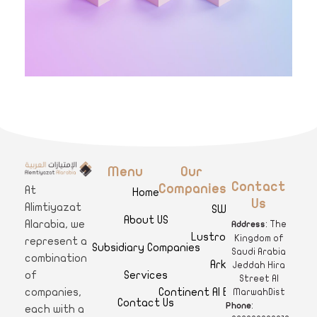
Menu
Our
A
limtiyazat Alarabia
في الامتيازات العربية، نحن نمثل مجموعة من الشركات، تتمتع كل منها بتاريخ غني يمتد لأكثر من نصف قرن.
Contact
Companies
At
Home
Us
Alimtiyazat
SWAR
About US
Alarabia, we
: The
Address
Lustro Clinics
Kingdom of
represent a
Subsidiary Companies
Saudi Arabia
combination
Arkan
Jeddah Hira
Services
of
Street Al
Continent Al Ertiqaa Hotel
companies,
MarwahDist
Contact Us
:
Phone
each with a