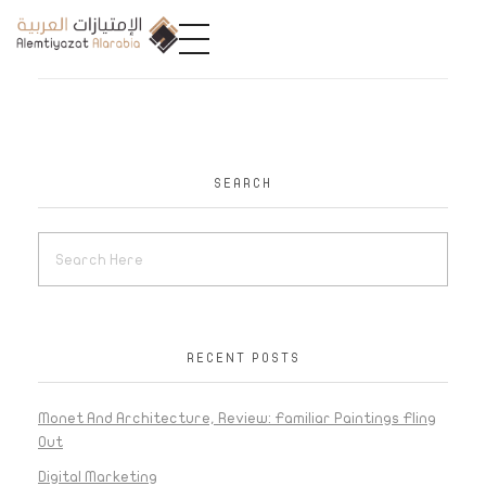
A
limtiyazat Alarabia
في الامتيازات العربية، نحن نمثل مجموعة من الشركات، تتمتع كل منها بتاريخ غني يمتد لأكثر من نصف قرن.
SEARCH
RECENT POSTS
Monet And Architecture, Review: Familiar Paintings Fling
Out
Digital Marketing