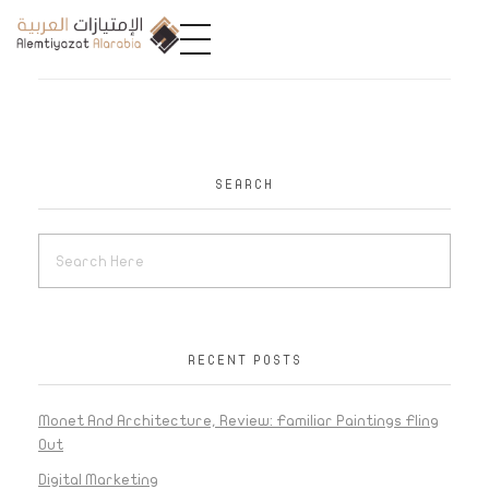
A
limtiyazat Alarabia
في الامتيازات العربية، نحن نمثل مجموعة من الشركات، تتمتع كل منها بتاريخ غني يمتد لأكثر من نصف قرن.
SEARCH
RECENT POSTS
Monet And Architecture, Review: Familiar Paintings Fling
Out
Digital Marketing