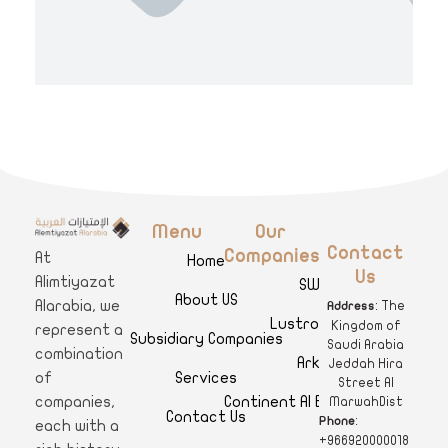
Menu
Our
A
limtiyazat Alarabia
في الامتيازات العربية، نحن نمثل مجموعة من الشركات، تتمتع كل منها بتاريخ غني يمتد لأكثر من نصف قرن.
Contact
Companies
At
Home
Us
Alimtiyazat
SWAR
About US
Alarabia, we
: The
Address
Lustro Clinics
Kingdom of
represent a
Subsidiary Companies
Saudi Arabia
combination
Arkan
Jeddah Hira
Services
of
Street Al
Continent Al Ertiqaa Hotel
companies,
MarwahDist
Contact Us
:
Phone
each with a
+966920000018