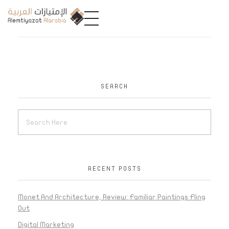
A
limtiyazat Alarabia
في الامتيازات العربية، نحن نمثل مجموعة من الشركات، تتمتع كل منها بتاريخ غني يمتد لأكثر من نصف قرن.
SEARCH
RECENT POSTS
Monet And Architecture, Review: Familiar Paintings Fling
Out
Digital Marketing