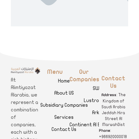
Menu
Our
A
limtiyazat Alarabia
في الامتيازات العربية، نحن نمثل مجموعة من الشركات، تتمتع كل منها بتاريخ غني يمتد لأكثر من نصف قرن.
Contact
Companies
At
Home
Us
Alimtiyazat
SWAR
About US
Alarabia, we
: The
Address
Lustro Clinics
Kingdom of
represent a
Subsidiary Companies
Saudi Arabia
combination
Arkan
Jeddah Hira
Services
of
Street Al
Continent Al Ertiqaa Hotel
companies,
MarwahDist
Contact Us
:
Phone
each with a
+966920000018