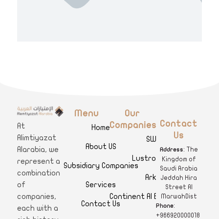
Menu
Our
A
limtiyazat Alarabia
في الامتيازات العربية، نحن نمثل مجموعة من الشركات، تتمتع كل منها بتاريخ غني يمتد لأكثر من نصف قرن.
Contact
Companies
At
Home
Us
Alimtiyazat
SWAR
About US
Alarabia, we
: The
Address
Lustro Clinics
Kingdom of
represent a
Subsidiary Companies
Saudi Arabia
combination
Arkan
Jeddah Hira
Services
of
Street Al
Continent Al Ertiqaa Hotel
companies,
MarwahDist
Contact Us
:
Phone
each with a
+966920000018