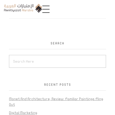
A
limtiyazat Alarabia
في الامتيازات العربية، نحن نمثل مجموعة من الشركات، تتمتع كل منها بتاريخ غني يمتد لأكثر من نصف قرن.
SEARCH
RECENT POSTS
Monet And Architecture, Review: Familiar Paintings Fling
Out
Digital Marketing