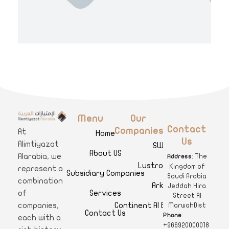
Menu
Our
A
limtiyazat Alarabia
في الامتيازات العربية، نحن نمثل مجموعة من الشركات، تتمتع كل منها بتاريخ غني يمتد لأكثر من نصف قرن.
Contact
Companies
At
Home
Us
Alimtiyazat
SWAR
About US
Alarabia, we
: The
Address
Lustro Clinics
Kingdom of
represent a
Subsidiary Companies
Saudi Arabia
combination
Arkan
Jeddah Hira
Services
of
Street Al
Continent Al Ertiqaa Hotel
companies,
MarwahDist
Contact Us
:
Phone
each with a
+966920000018