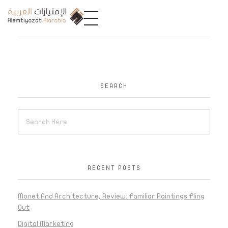
A
limtiyazat Alarabia
في الامتيازات العربية، نحن نمثل مجموعة من الشركات، تتمتع كل منها بتاريخ غني يمتد لأكثر من نصف قرن.
SEARCH
RECENT POSTS
Monet And Architecture, Review: Familiar Paintings Fling
Out
Digital Marketing