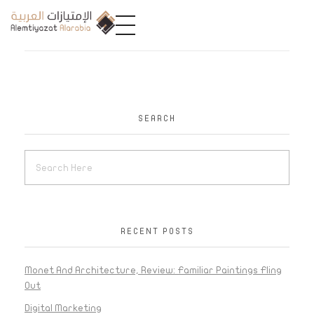
A
limtiyazat Alarabia
في الامتيازات العربية، نحن نمثل مجموعة من الشركات، تتمتع كل منها بتاريخ غني يمتد لأكثر من نصف قرن.
SEARCH
RECENT POSTS
Monet And Architecture, Review: Familiar Paintings Fling
Out
Digital Marketing