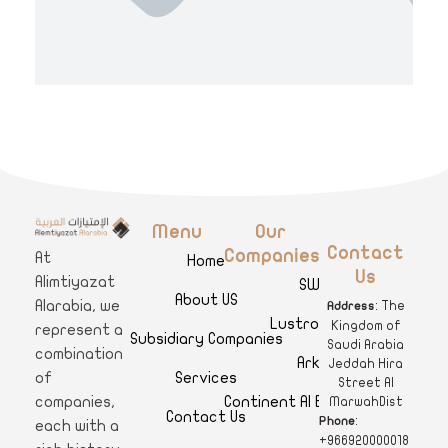
Menu
Our
A
limtiyazat Alarabia
في الامتيازات العربية، نحن نمثل مجموعة من الشركات، تتمتع كل منها بتاريخ غني يمتد لأكثر من نصف قرن.
Contact
Companies
At
Home
Us
Alimtiyazat
SWAR
About US
Alarabia, we
: The
Address
Lustro Clinics
Kingdom of
represent a
Subsidiary Companies
Saudi Arabia
combination
Arkan
Jeddah Hira
Services
of
Street Al
Continent Al Ertiqaa Hotel
companies,
MarwahDist
Contact Us
:
Phone
each with a
+966920000018