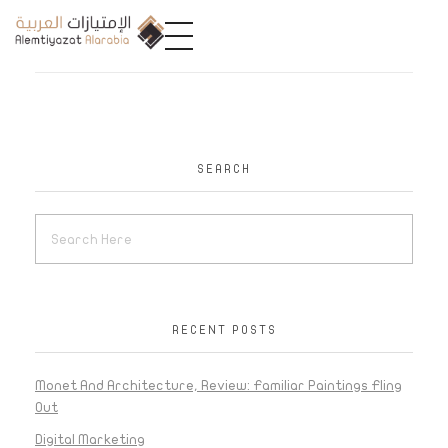
A
limtiyazat Alarabia
في الامتيازات العربية، نحن نمثل مجموعة من الشركات، تتمتع كل منها بتاريخ غني يمتد لأكثر من نصف قرن.
SEARCH
RECENT POSTS
Monet And Architecture, Review: Familiar Paintings Fling
Out
Digital Marketing