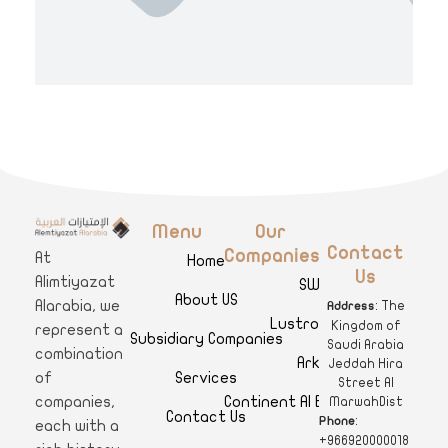
Menu
Our
A
limtiyazat Alarabia
في الامتيازات العربية، نحن نمثل مجموعة من الشركات، تتمتع كل منها بتاريخ غني يمتد لأكثر من نصف قرن.
Contact
Companies
At
Home
Us
Alimtiyazat
SWAR
About US
Alarabia, we
: The
Address
Lustro Clinics
Kingdom of
represent a
Subsidiary Companies
Saudi Arabia
combination
Arkan
Jeddah Hira
Services
of
Street Al
Continent Al Ertiqaa Hotel
companies,
MarwahDist
Contact Us
:
Phone
each with a
+966920000018