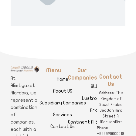
Menu
Our
A
limtiyazat Alarabia
في الامتيازات العربية، نحن نمثل مجموعة من الشركات، تتمتع كل منها بتاريخ غني يمتد لأكثر من نصف قرن.
Contact
Companies
At
Home
Us
Alimtiyazat
SWAR
About US
Alarabia, we
: The
Address
Lustro Clinics
Kingdom of
represent a
Subsidiary Companies
Saudi Arabia
combination
Arkan
Jeddah Hira
Services
of
Street Al
Continent Al Ertiqaa Hotel
companies,
MarwahDist
Contact Us
:
Phone
each with a
+966920000018