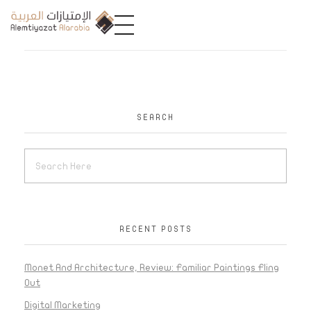
A
limtiyazat Alarabia
في الامتيازات العربية، نحن نمثل مجموعة من الشركات، تتمتع كل منها بتاريخ غني يمتد لأكثر من نصف قرن.
SEARCH
RECENT POSTS
Monet And Architecture, Review: Familiar Paintings Fling
Out
Digital Marketing