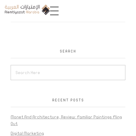
A
limtiyazat Alarabia
في الامتيازات العربية، نحن نمثل مجموعة من الشركات، تتمتع كل منها بتاريخ غني يمتد لأكثر من نصف قرن.
SEARCH
RECENT POSTS
Monet And Architecture, Review: Familiar Paintings Fling
Out
Digital Marketing