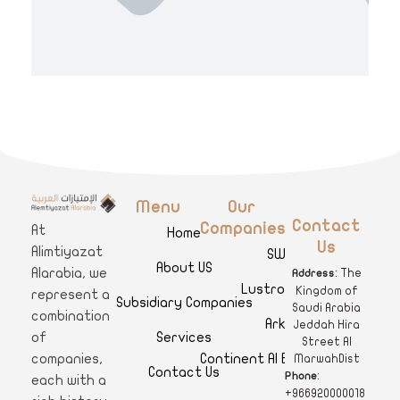
Menu
Our
A
limtiyazat Alarabia
في الامتيازات العربية، نحن نمثل مجموعة من الشركات، تتمتع كل منها بتاريخ غني يمتد لأكثر من نصف قرن.
Contact
Companies
At
Home
Us
Alimtiyazat
SWAR
About US
Alarabia, we
: The
Address
Lustro Clinics
Kingdom of
represent a
Subsidiary Companies
Saudi Arabia
combination
Arkan
Jeddah Hira
Services
of
Street Al
Continent Al Ertiqaa Hotel
companies,
MarwahDist
Contact Us
:
Phone
each with a
+966920000018