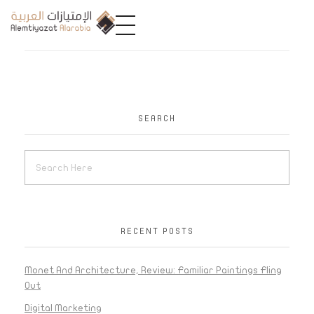
A
limtiyazat Alarabia
في الامتيازات العربية، نحن نمثل مجموعة من الشركات، تتمتع كل منها بتاريخ غني يمتد لأكثر من نصف قرن.
SEARCH
RECENT POSTS
Monet And Architecture, Review: Familiar Paintings Fling
Out
Digital Marketing