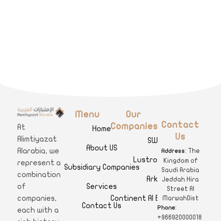
Menu
Our
A
limtiyazat Alarabia
في الامتيازات العربية، نحن نمثل مجموعة من الشركات، تتمتع كل منها بتاريخ غني يمتد لأكثر من نصف قرن.
Contact
Companies
At
Home
Us
Alimtiyazat
SWAR
About US
Alarabia, we
: The
Address
Lustro Clinics
Kingdom of
represent a
Subsidiary Companies
Saudi Arabia
combination
Arkan
Jeddah Hira
Services
of
Street Al
Continent Al Ertiqaa Hotel
companies,
MarwahDist
Contact Us
:
Phone
each with a
+966920000018