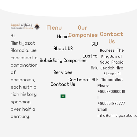
Menu
Our
A
limtiyazat Alarabia
في الامتيازات العربية، نحن نمثل مجموعة من الشركات، تتمتع كل منها بتاريخ غني يمتد لأكثر من نصف قرن.
Contact
Companies
At
Home
Us
Alimtiyazat
SWAR
About US
Alarabia, we
: The
Address
Lustro Clinics
Kingdom of
represent a
Subsidiary Companies
Saudi Arabia
combination
Arkan
Jeddah Hira
Services
of
Street Al
Continent Al Ertiqaa Hotel
companies,
MarwahDist
Contact Us
:
Phone
each with a
+966920000018
rich history
|
spanning
+966551220777
over half a
:
Email
info@alimtiyazatar.
century.