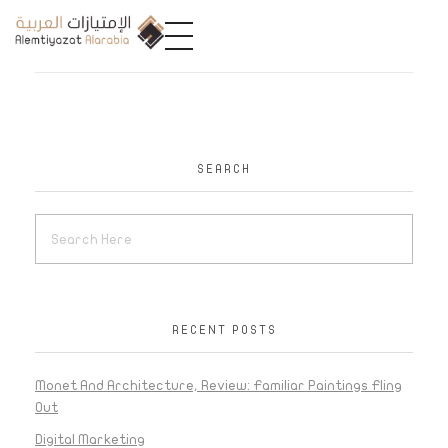
A
limtiyazat Alarabia
في الامتيازات العربية، نحن نمثل مجموعة من الشركات، تتمتع كل منها بتاريخ غني يمتد لأكثر من نصف قرن.
SEARCH
RECENT POSTS
Monet And Architecture, Review: Familiar Paintings Fling
Out
Digital Marketing