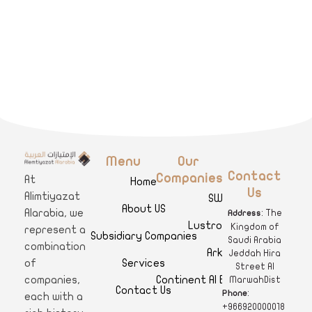
Menu
Our
A
limtiyazat Alarabia
في الامتيازات العربية، نحن نمثل مجموعة من الشركات، تتمتع كل منها بتاريخ غني يمتد لأكثر من نصف قرن.
Contact
Companies
At
Home
Us
Alimtiyazat
SWAR
About US
Alarabia, we
: The
Address
Lustro Clinics
Kingdom of
represent a
Subsidiary Companies
Saudi Arabia
combination
Arkan
Jeddah Hira
Services
of
Street Al
Continent Al Ertiqaa Hotel
companies,
MarwahDist
Contact Us
:
Phone
each with a
+966920000018