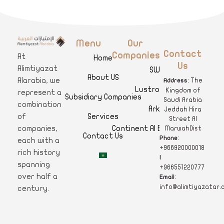
Menu
Our
A
limtiyazat Alarabia
في الامتيازات العربية، نحن نمثل مجموعة من الشركات، تتمتع كل منها بتاريخ غني يمتد لأكثر من نصف قرن.
Contact
Companies
At
Home
Us
Alimtiyazat
SWAR
About US
Alarabia, we
: The
Address
Lustro Clinics
Kingdom of
represent a
Subsidiary Companies
Saudi Arabia
combination
Arkan
Jeddah Hira
Services
of
Street Al
Continent Al Ertiqaa Hotel
companies,
MarwahDist
Contact Us
:
Phone
each with a
+966920000018
rich history
|
spanning
+966551220777
over half a
:
Email
info@alimtiyazatar.
century.