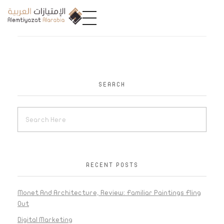
A
limtiyazat Alarabia
في الامتيازات العربية، نحن نمثل مجموعة من الشركات، تتمتع كل منها بتاريخ غني يمتد لأكثر من نصف قرن.
SEARCH
RECENT POSTS
Monet And Architecture, Review: Familiar Paintings Fling
Out
Digital Marketing